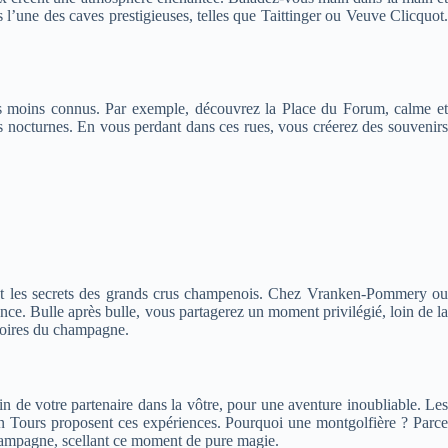
l’une des caves prestigieuses, telles que Taittinger ou Veuve Clicquot.
oins moins connus. Par exemple, découvrez la Place du Forum, calme et
res nocturnes. En vous perdant dans ces rues, vous créerez des souvenirs
rant les secrets des grands crus champenois. Chez Vranken-Pommery ou
ce. Bulle après bulle, vous partagerez un moment privilégié, loin de la
stoires du champagne.
n de votre partenaire dans la vôtre, pour une aventure inoubliable. Les
n Tours proposent ces expériences. Pourquoi une montgolfière ? Parce
champagne, scellant ce moment de pure magie.