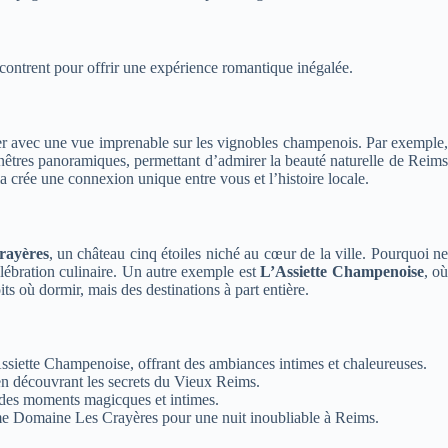
contrent pour offrir une expérience romantique inégalée.
er avec une vue imprenable sur les vignobles champenois. Par exemple,
nêtres panoramiques, permettant d’admirer la beauté naturelle de Reim
a crée une connexion unique entre vous et l’histoire locale.
rayères
, un château cinq étoiles niché au cœur de la ville. Pourquoi n
lébration culinaire. Un autre exemple est
L’Assiette Champenoise
, o
s où dormir, mais des destinations à part entière.
siette Champenoise, offrant des ambiances intimes et chaleureuses.
en découvrant les secrets du Vieux Reims.
r des moments magicques et intimes.
me Domaine Les Crayères pour une nuit inoubliable à Reims.