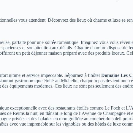
ionnelles vous attendent. Découvrez des lieux où charme et luxe se ren
euse, parfaite pour une soirée romantique. Imaginez-vous vous réveill
spacieuses et son attention aux détails. Chaque chambre dispose de fe
offriront un petit déjeuner maison préparé avec des produits locaux. Cel
fort ultime et service impeccable. Séjournez à l’hôtel
Domaine Les C
staurant gastronomique étoilé au Michelin, chaque repas devient une cé
t des équipements modernes. Ces lieux ne sont pas seulement des endroit
que exceptionnelle avec des restaurants étoilés comme Le Foch et L’As
ues de Reims la nuit, en flânant le long de l’Avenue de Champagne et 
mpagne privées et des balades en montgolfière au coucher du soleil pou
tes avec vue imprenable sur les vignobles ou des hôtels de luxe com