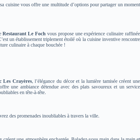
t sa cuisine vous offre une multitude d’options pour partager un moment
le
Restaurant Le Foch
vous propose une expérience culinaire raffiné
’est un établissement triplement étoilé où la cuisine inventive rencontr
nture culinaire à chaque bouchée !
c Les Crayères
, l’élégance du décor et la lumière tamisée créent un
 offre une ambiance détendue avec des plats savoureux et un servic
ubliables en tête-à-tête.
rez des promenades inoubliables à travers la ville.
ux créent une atmosphère enchantée. Baladez-vous main dans la main et