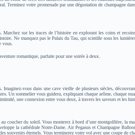
tural. Terminez votre promenade par une dégustation de champagne dans 
s. Marchez sur les traces de l’histoire en explorant les coins et rec
’histoire. Ne manquez pas le Palais du Tau, qui scintille sous les lumiè
e vous.
enture romantique, parfaite pour une soirée à deux.
s. Imaginez-vous dans une cave vieille de plusieurs siècles, découv
 rares. Un sommelier vous guidera, expliquant chaque arôme, chaque nuan
intimité, une connexion entre vous deux, à travers les saveurs et les hi
 au coucher du soleil. Vous monterez à bord d’une montgolfière, la mai
 enveloppe la cathédrale Notre-Dame. Air Pegasus et Champagne Balloo
nt des souvenirs éternels. Vous terminerez votre vol avec une coupe de 