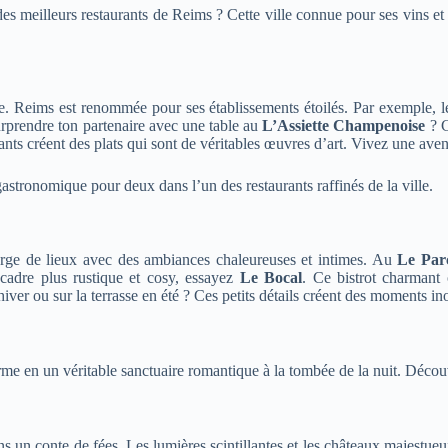
es meilleurs restaurants de Reims ? Cette ville connue pour ses vins e
e. Reims est renommée pour ses établissements étoilés. Par exemple, 
surprendre ton partenaire avec une table au
L’Assiette Champenoise
? C
ants créent des plats qui sont de véritables œuvres d’art. Vivez une ave
astronomique pour deux dans l’un des restaurants raffinés de la ville.
orge de lieux avec des ambiances chaleureuses et intimes. Au
Le Par
cadre plus rustique et cosy, essayez
Le Bocal
. Ce bistrot charmant
ver ou sur la terrasse en été ? Ces petits détails créent des moments ino
me en un véritable sanctuaire romantique à la tombée de la nuit. Découv
un conte de fées. Les lumières scintillantes et les châteaux majestue