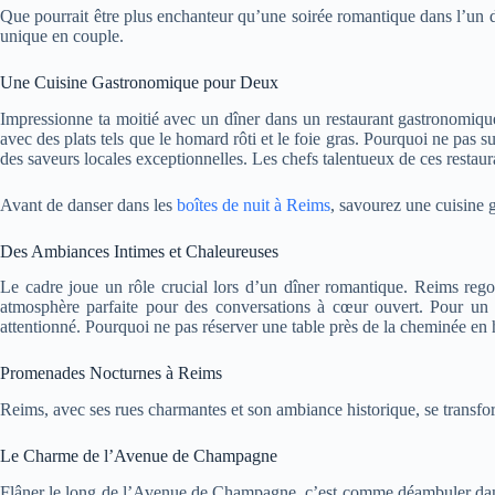
Que pourrait être plus enchanteur qu’une soirée romantique dans l’un d
unique en couple.
Une Cuisine Gastronomique pour Deux
Impressionne ta moitié avec un dîner dans un restaurant gastronomiqu
avec des plats tels que le homard rôti et le foie gras. Pourquoi ne pas 
des saveurs locales exceptionnelles. Les chefs talentueux de ces restaur
Avant de danser dans les
boîtes de nuit à Reims
, savourez une cuisine g
Des Ambiances Intimes et Chaleureuses
Le cadre joue un rôle crucial lors d’un dîner romantique. Reims reg
atmosphère parfaite pour des conversations à cœur ouvert. Pour un 
attentionné. Pourquoi ne pas réserver une table près de la cheminée en hi
Promenades Nocturnes à Reims
Reims, avec ses rues charmantes et son ambiance historique, se transfor
Le Charme de l’Avenue de Champagne
Flâner le long de l’Avenue de Champagne, c’est comme déambuler dans 