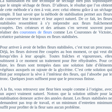
La stabilisation est une technique de séchage bien plus sophistiquée
que le simple séchage de fleurs. D’ailleurs, le résultat que l’on obtient
de cette méthode n’a rien à voir, avec celui obtenu grâce à un séchage
simple. Il faut savoir que la méthode de stabilisation permet aux fleurs
de conserver leur texture et leur aspect naturel. De ce fait, les fleurs
stabilisées ressemblent à s’y méprendre aux fleurs fraîchement
coupées. Des créateurs et des artisans s’en servent souvent pour
réaliser des
couronnes de fleurs
comme Les Couronnes de Victoire
créatrice parisienne de bijoux en fleurs stabilisées.
Pour arriver à avoir de belles fleurs stabilisées, c’est tout un processus.
Déjà, les fleurs doivent être coupées au bon moment, ce qui veut dit
lorsqu’elles à leur apogée. Toutes fraîches et vigoureuses, elles
subissent à ce moment un traitement pour être réhydratées. Pour ce
faire, les fleurs sont trempées dans une solution faite d’éléments
végétaux auxquels on rajoute de la glycérine. C’est cette solution qui
finit par remplacer la sève à l’intérieur des fleurs, qui l’absorbe par le
tronc. Quelques jours suffisent pour que le processus finisse.
A la fin, vous retrouvez une fleur bien souple comme à l’origine, avec
un aspect vraiment naturel. Notons que la solution utilisée pour la
stabilisation demeure active des années durant. Les fleurs stabilisées ne
demandent pas trop de travail, et un minimum d’entretien minimum
suffit pour profiter de la fleur sans aucun problème.